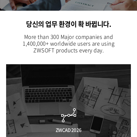
당신의 업무 환경이 확 바뀝니다.
More than 300 Major companies and
1,400,000+ worldwide users are using
ZWSOFT products every day.
ZWCAD 2026